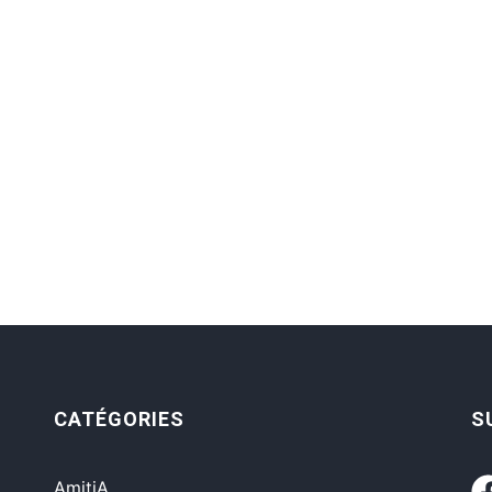
CATÉGORIES
S
AmitiA