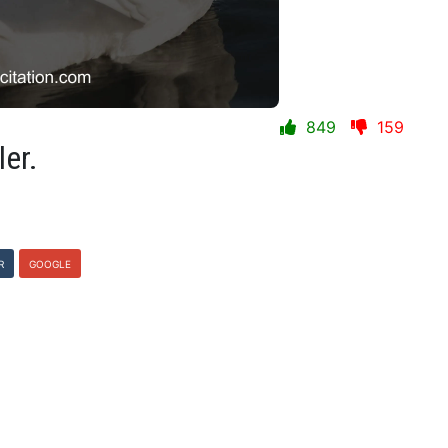
849
159
er.
R
GOOGLE