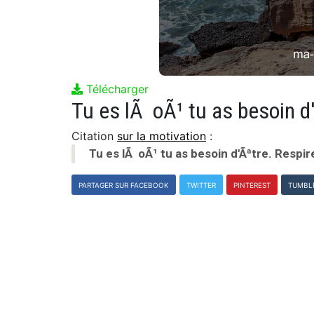
Télécharger
Tu es lÃ oÃ¹ tu as besoin d'
Citation
sur la motivation
:
Tu es lÃ oÃ¹ tu as besoin d'Ãªtre. Respire
PARTAGER SUR FACEBOOK
TWITTER
PINTEREST
TUMBL