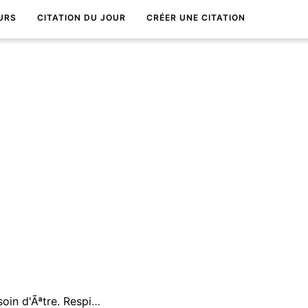
URS
CITATION DU JOUR
CRÉER UNE CITATION
Tu es lÃ oÃ¹ tu as besoin d'Ãªtre. Respire. Tout est parfait !