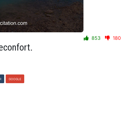
853
180
reconfort.
R
GOOGLE