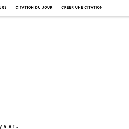
URS
CITATION DU JOUR
CRÉER UNE CITATION
Au bout de l'effort, il y a le reconfort.