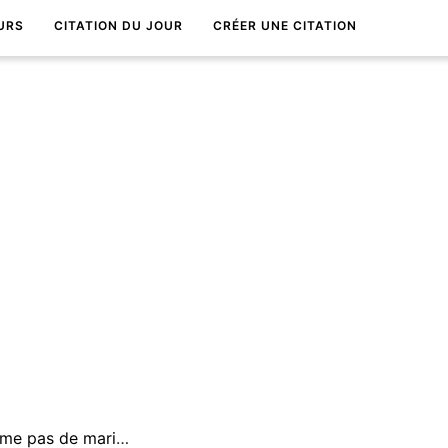
URS
CITATION DU JOUR
CRÉER UNE CITATION
Une mer calme ne forme pas de marins d'expÃ©rience.