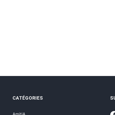
CATÉGORIES
S
AmitiA