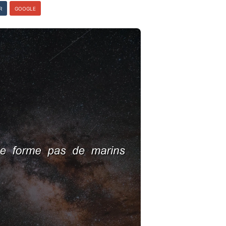
R
GOOGLE