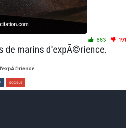
863
191
s de marins d'expÃ©rience.
d'expÃ©rience.
R
GOOGLE