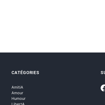
CATÉGORIES
S
AmitiA
Amour
Humour
LibertA