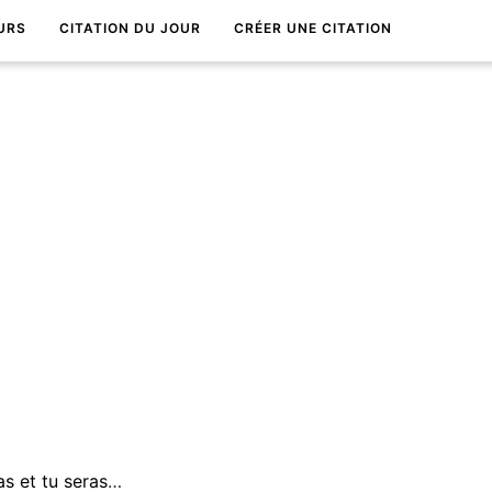
URS
CITATION DU JOUR
CRÉER UNE CITATION
Crois que tu y arriveras et tu seras Ã mi-chemin.