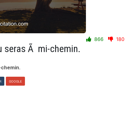
866
180
 tu seras Ã mi-chemin.
i-chemin.
R
GOOGLE