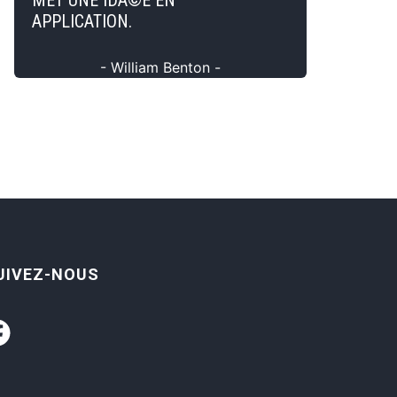
MET UNE IDÃ©E EN
APPLICATION.
- William Benton -
UIVEZ-NOUS