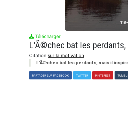
Télécharger
L'Ã©chec bat les perdants, 
Citation
sur la motivation
:
L'Ã©chec bat les perdants, mais il inspir
PARTAGER SUR FACEBOOK
TWITTER
PINTEREST
TUMBL