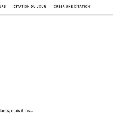
URS
CITATION DU JOUR
CRÉER UNE CITATION
L'Ã©chec bat les perdants, mais il inspire les gagnants.