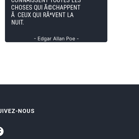
CONNAISSENT TOUTES LES
CHOSES QUI Ã©CHAPPENT
Ã CEUX QUI RÃªVENT LA
NUIT.
- Edgar Allan Poe -
UIVEZ-NOUS