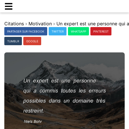
Citations
›
Motivation
›
PARTAGER SUR FACEBOOK
TWITTER
WHATSAPP
PINTEREST
TUMBLR
GOOGLE