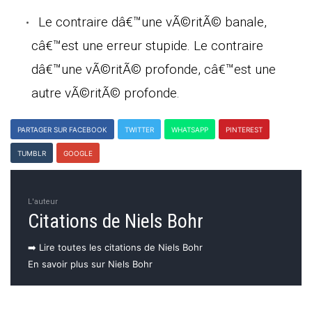
Le contraire dâ€™une vÃ©ritÃ© banale,
câ€™est une erreur stupide. Le contraire
dâ€™une vÃ©ritÃ© profonde, câ€™est une
autre vÃ©ritÃ© profonde.
PARTAGER SUR FACEBOOK
TWITTER
WHATSAPP
PINTEREST
TUMBLR
GOOGLE
L'auteur
Citations de Niels Bohr
➡️ Lire toutes les citations de Niels Bohr
En savoir plus sur Niels Bohr