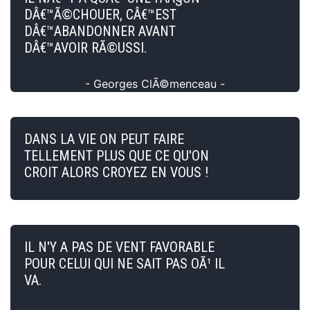
DÂ€™Ã©CHOUER, CÂ€™EST
DÂ€™ABANDONNER AVANT
DÂ€™AVOIR RÃ©USSI.
- Georges ClÃ©menceau -
DANS LA VIE ON PEUT FAIRE
TELLEMENT PLUS QUE CE QU'ON
CROIT ALORS CROYEZ EN VOUS !
IL N'Y A PAS DE VENT FAVORABLE
POUR CELUI QUI NE SAIT PAS OÃ¹ IL
VA.