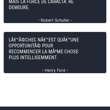
MAIS LA FORCE DE CARACTÃ¨RE
DEMEURE.
- Robert Schuller -
LÂ€™Ã©CHEC NÂ€™EST QUÂ€™UNE
OPPORTUNITÃ© POUR
RECOMMENCER LA MÃªME CHOSE
PLUS INTELLIGEMMENT.
- Henry Ford -