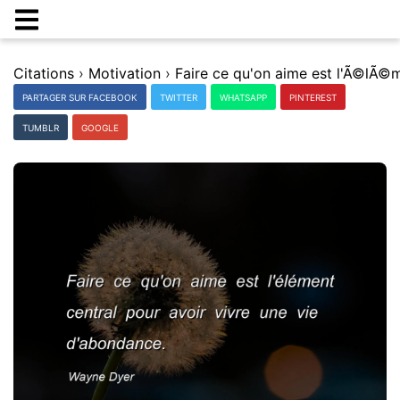
Citations
›
Motivation
›
PARTAGER SUR FACEBOOK
TWITTER
WHATSAPP
PINTEREST
TUMBLR
GOOGLE