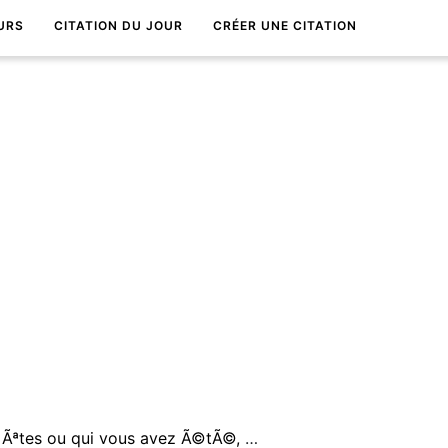
URS
CITATION DU JOUR
CRÉER UNE CITATION
Peu importe qui vous Ãªtes ou qui vous avez Ã©tÃ©, vous pouvez Ãªtre qui vous voulez.