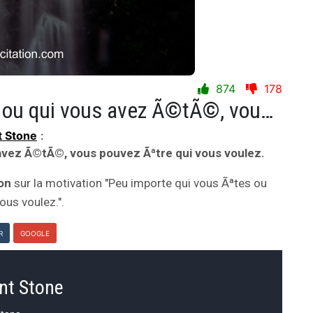
874
178
Peu importe qui vous Ãªtes ou qui vous avez Ã©tÃ©, vous pouvez Ãªtre qui vous voulez.
t Stone
:
 avez Ã©tÃ©, vous pouvez Ãªtre qui vous voulez.
ion
sur la motivation "Peu importe qui vous Ãªtes ou
us voulez.".
R
GOOGLE
nt Stone