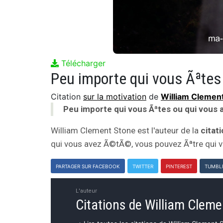
Télécharger
Citation
sur la motivation
de
William Clemen
Peu importe qui vous Ãªtes ou qui vous
William Clement Stone est l'auteur de la
citat
qui vous avez Ã©tÃ©, vous pouvez Ãªtre qui vo
PARTAGER SUR FACEBOOK
TWITTER
PINTEREST
TUMBL
L'auteur
Citations de William Cleme