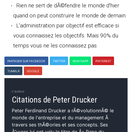
Rien ne sert de dÃ©fendre le monde d'hier
quand on peut construire le monde de demain.
L'administration par objectif est efficace si
vous connaissez les objectifs. Mais 90% du
temps vous ne les connaissez pas.
PARTAGER SUR FACEBOOK
TWITTER
WHATSAPP
PINTEREST
TUMBLR
GOOGLE
L'auteur
Citations de Peter Drucker
Peter Ferdinand Drucker a rÃ©volutionnÃ© le
monde de l'entreprise et du management Ã
travers ses thÃ©ories et ses concepts. Ses
Å“uvres lui ont valu le titre de Â« Pape du