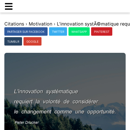
Citations
›
Motivation
›
PARTAGER SUR FACEBOOK
TWITTER
WHATSAPP
PINTEREST
TUMBLR
GOOGLE