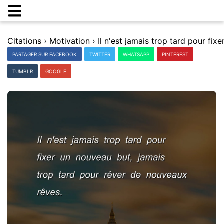
Citations
›
Motivation
›
PARTAGER SUR FACEBOOK
TWITTER
WHATSAPP
PINTEREST
TUMBLR
GOOGLE