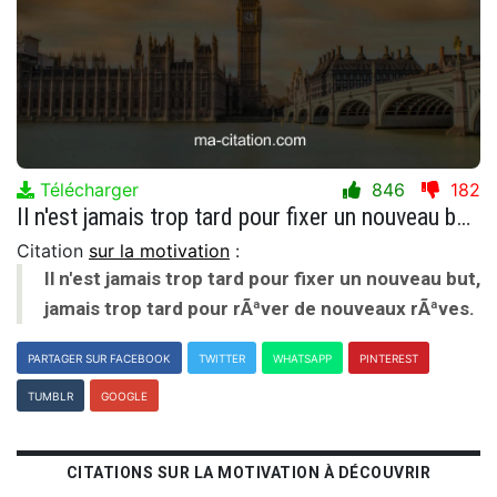
Télécharger
846
182
Il n'est jamais trop tard pour fixer un nouveau but, jamais trop tard pour rÃªver de nouveaux rÃªves.
Citation
sur la motivation
:
Il n'est jamais trop tard pour fixer un nouveau but,
jamais trop tard pour rÃªver de nouveaux rÃªves.
PARTAGER SUR FACEBOOK
TWITTER
WHATSAPP
PINTEREST
TUMBLR
GOOGLE
CITATIONS SUR LA MOTIVATION À DÉCOUVRIR