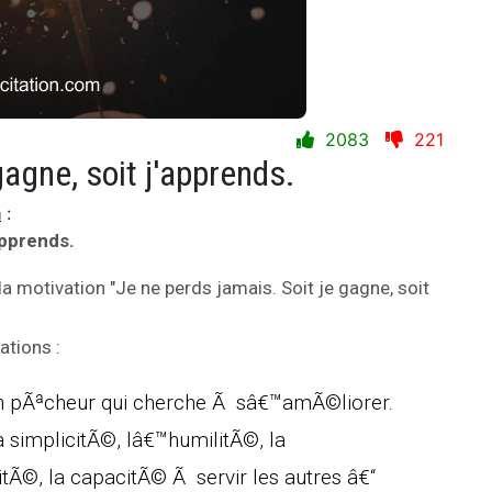
2083
221
gagne, soit j'apprends.
a
:
apprends.
la motivation "Je ne perds jamais. Soit je gagne, soit
ations :
n pÃªcheur qui cherche Ã sâ€™amÃ©liorer.
 simplicitÃ©, lâ€™humilitÃ©, la
©, la capacitÃ© Ã servir les autres â€“