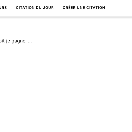
URS
CITATION DU JOUR
CRÉER UNE CITATION
Je ne perds jamais. Soit je gagne, soit j'apprends.