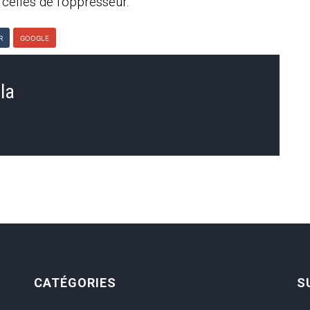
 celles de l'oppresseur.
R
GOOGLE
la
CATÉGORIES
S