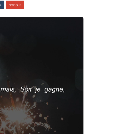
R
GOOGLE