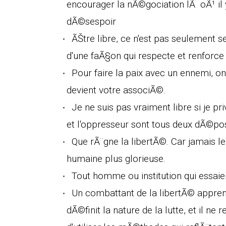
encourager la nÃ©gociation lÃ oÃ¹ il y 
dÃ©sespoir
ÃŠtre libre, ce n'est pas seulement 
d'une faÃ§on qui respecte et renforce 
Pour faire la paix avec un ennemi, on
devient votre associÃ©.
Je ne suis pas vraiment libre si je p
et l'oppresseur sont tous deux dÃ©
Que rÃ¨gne la libertÃ©. Car jamais l
humaine plus glorieuse.
Tout homme ou institution qui essai
Un combattant de la libertÃ© apprend
dÃ©finit la nature de la lutte, et il n