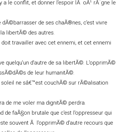
a le conflit, et donner l'espoir lÃ oÃ¹ rÃ¨gne le
se dÃ©barrasser de ses chaÃ®nes, c'est vivre
la libertÃ© des autres.
 doit travailler avec cet ennemi, et cet ennemi
rive quelqu'un d'autre de sa libertÃ©. L'opprimÃ©
possÃ©dÃ©s de leur humanitÃ©.
e soleil ne sâ€™est couchÃ© sur rÃ©alisation
era de me voler ma dignitÃ© perdra.
 de faÃ§on brutale que c'est l'oppresseur qui
e reste souvent Ã l'opprimÃ© d'autre recours que