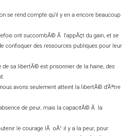
, on se rend compte qu'il y en a encore beaucoup
refois ont succombÃ© Ã l'appÃ¢t du gain, et se
de confisquer des ressources publiques pour leur
e sa libertÃ© est prisonnier de la haine, des
t.
ous avons seulement atteint la libertÃ© d'Ãªtre
l'absence de peur, mais la capacitÃ© Ã la
tenir le courage lÃ oÃ¹ il y a la peur, pour