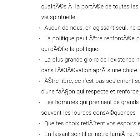
qualitÃ©s Ã la portÃ©e de toutes les
vie spirituelle.
Aucun de nous, en agissant seul, ne p
La politique peut Ãªtre renforcÃ©e 
qui dÃ©fie la politique.
La plus grande gloire de l'existence
dans l'Ã©lÃ©vation aprÃ¨s une chute.
ÃŠtre libre, ce n'est pas seulement 
d'une faÃ§on qui respecte et renforce 
Les hommes qui prennent de grands r
souvent les lourdes consÃ©quences.
Que tes choix reflÃ¨tent vos espoirs 
En faisant scintiller notre lumiÃ¨re, 