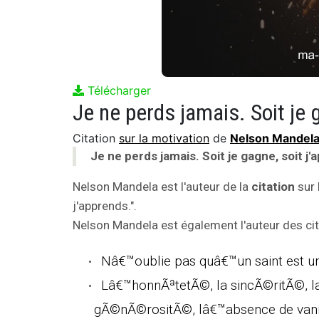
Télécharger
Je ne perds jamais. Soit je 
Citation
sur la motivation
de
Nelson Mandel
Je ne perds jamais. Soit je gagne, soit j'
Nelson Mandela est l'auteur de la
citation
sur 
j'apprends.".
Nelson Mandela est également l'auteur des cit
Nâ€™oublie pas quâ€™un saint est u
Lâ€™honnÃªtetÃ©, la sincÃ©ritÃ©, la
gÃ©nÃ©rositÃ©, lâ€™absence de vanitÃ