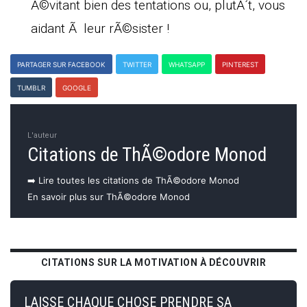
Ã©vitant bien des tentations ou, plutÃ´t, vous
aidant Ã leur rÃ©sister !
PARTAGER SUR FACEBOOK
TWITTER
WHATSAPP
PINTEREST
TUMBLR
GOOGLE
L'auteur
Citations de ThÃ©odore Monod
➡️ Lire toutes les citations de ThÃ©odore Monod
En savoir plus sur ThÃ©odore Monod
CITATIONS SUR LA MOTIVATION À DÉCOUVRIR
LAISSE CHAQUE CHOSE PRENDRE SA