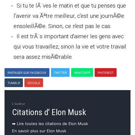
Si tu te lÃ¨ves le matin et que tu penses que
l'avenir va Ãªtre meilleur, c'est une journÃ©e
ensoleillÃ©e. Sinon, ce n'est pas le cas.
Il est trÃ¨s important d'aimer les gens avec
qui vous travaillez, sinon la vie et votre travail
sera assez misÃ©rable.
PARTAGER SUR FACEBOOK
TWITTER
WHATSAPP
PINTEREST
TUMBLR
GOOGLE
L'auteur
Citations d' Elon Musk
➡️ Lire toutes les citations de Elon Musk
En savoir plus sur Elon Musk