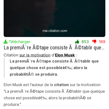
Télécharger
853
169
La premiÃ¨re Ã©tape consiste Ã Ã©tablir que quelque chose est possibleâ€‰; alors la probabilitÃ© se produira.
Citation
sur la motivation
d'
Elon Musk
:
La premiÃ¨re Ã©tape consiste Ã Ã©tablir que
quelque chose est possibleâ€‰; alors la
probabilitÃ© se produira.
Elon Musk est l'auteur de la
citation
sur la motivation
"La premiÃ¨re Ã©tape consiste Ã Ã©tablir que quelque
chose est possibleâ€‰; alors la probabilitÃ© se
produira.".