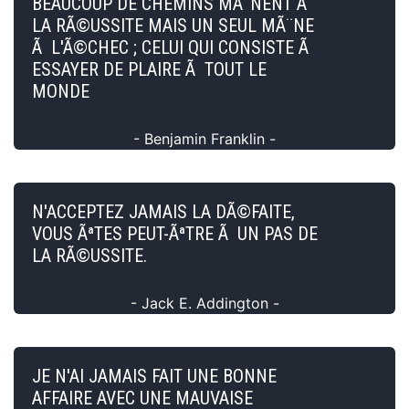
BEAUCOUP DE CHEMINS MÃ¨NENT Ã
LA RÃ©USSITE MAIS UN SEUL MÃ¨NE
Ã L'Ã©CHEC ; CELUI QUI CONSISTE Ã
ESSAYER DE PLAIRE Ã TOUT LE
MONDE
- Benjamin Franklin -
N'ACCEPTEZ JAMAIS LA DÃ©FAITE,
VOUS ÃªTES PEUT-ÃªTRE Ã UN PAS DE
LA RÃ©USSITE.
- Jack E. Addington -
JE N'AI JAMAIS FAIT UNE BONNE
AFFAIRE AVEC UNE MAUVAISE