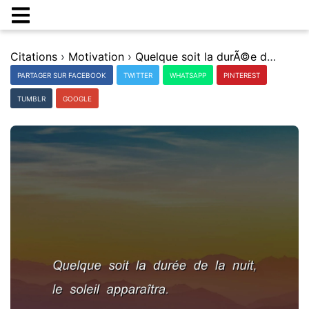
Citations
›
Motivation
›
Quelque soit la durÃ©e de la nuit, le soleil apparaÃ®tra.
PARTAGER SUR FACEBOOK
TWITTER
WHATSAPP
PINTEREST
TUMBLR
GOOGLE