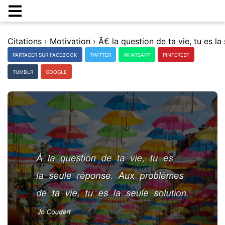
Citations
›
Motivation
›
PARTAGER SUR FACEBOOK
TWITTER
WHATSAPP
PINTEREST
TUMBLR
GOOGLE