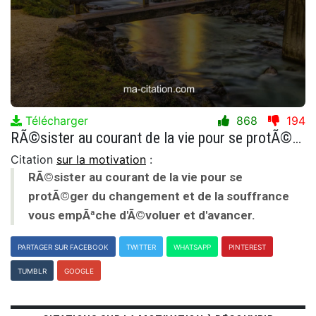
Télécharger
868
194
RÃ©sister au courant de la vie pour se protÃ©ger du changement et de la souffrance vous empÃªche d'Ã©voluer et d'avancer.
Citation
sur la motivation
:
RÃ©sister au courant de la vie pour se
protÃ©ger du changement et de la souffrance
vous empÃªche d'Ã©voluer et d'avancer.
PARTAGER SUR FACEBOOK
TWITTER
WHATSAPP
PINTEREST
TUMBLR
GOOGLE