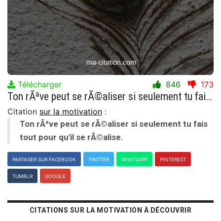
Télécharger
846
173
Ton rÃªve peut se rÃ©aliser si seulement tu fais tout pour qu'il se rÃ©alise.
Citation
sur la motivation
:
Ton rÃªve peut se rÃ©aliser si seulement tu fais
tout pour qu'il se rÃ©alise.
PARTAGER SUR FACEBOOK
TWITTER
WHATSAPP
PINTEREST
TUMBLR
GOOGLE
CITATIONS SUR LA MOTIVATION À DÉCOUVRIR