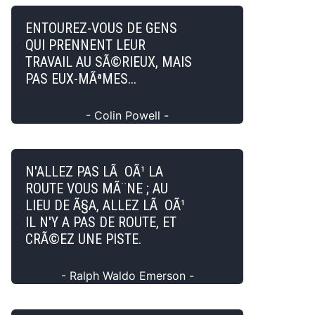
ENTOUREZ-VOUS DE GENS
QUI PRENNENT LEUR
TRAVAIL AU SÃ©RIEUX, MAIS
PAS EUX-MÃªMES...
- Colin Powell -
N'ALLEZ PAS LÃ OÃ¹ LA
ROUTE VOUS MÃ¨NE ; AU
LIEU DE Ã§A, ALLEZ LÃ OÃ¹
IL N'Y A PAS DE ROUTE, ET
CRÃ©EZ UNE PISTE.
- Ralph Waldo Emerson -