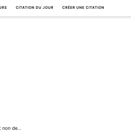
URS
CITATION DU JOUR
CRÉER UNE CITATION
Soyons des leaders et non des suiveurs.