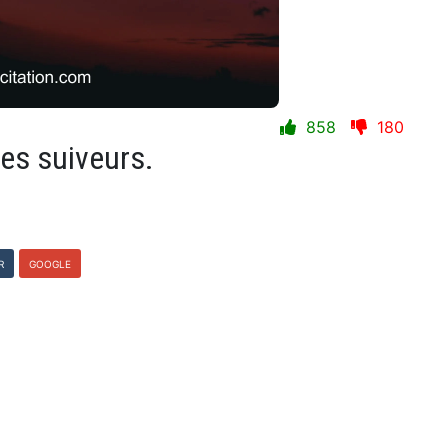
858
180
des suiveurs.
R
GOOGLE