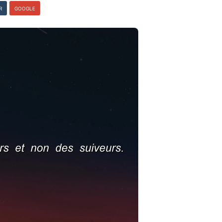
R
GOOGLE