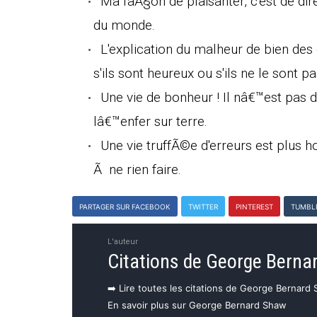
Ma faÃ§on de plaisanter, c'est de dire
du monde.
L'explication du malheur de bien des 
s'ils sont heureux ou s'ils ne le sont pa
Une vie de bonheur ! Il nâ€™est pas
lâ€™enfer sur terre.
Une vie truffÃ©e d'erreurs est plus h
Ã ne rien faire.
PARTAGER SUR FACEBOOK
TWITTER
PINTEREST
TUMBL
L'auteur
Citations de George Berna
➡️ Lire toutes les citations de George Bernard
En savoir plus sur George Bernard Shaw