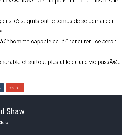
 la vÃ©ritÃ©. C'est la plaisanterie la plus drÃ´le
gens, c'est qu'ils ont le temps de se demander
s.
 dâ€™homme capable de lâ€™endurer : ce serait
onorable et surtout plus utile qu'une vie passÃ©e
R
GOOGLE
rd Shaw
 Shaw