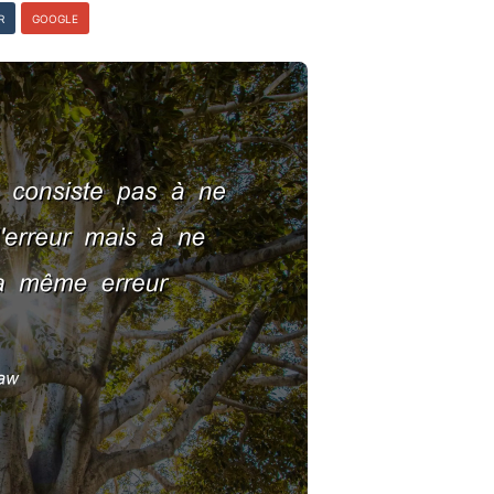
R
GOOGLE