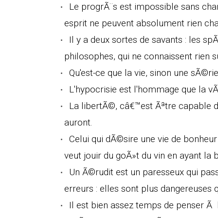
Le progrÃ¨s est impossible sans cha
esprit ne peuvent absolument rien cha
Il y a deux sortes de savants : les spÃ
philosophes, qui ne connaissent rien su
Qu'est-ce que la vie, sinon une sÃ©ri
L'hypocrisie est l'hommage que la vÃ
La libertÃ©, câ€™est Ãªtre capable 
auront.
Celui qui dÃ©sire une vie de bonheu
veut jouir du goÃ»t du vin en ayant la 
Un Ã©rudit est un paresseux qui pa
erreurs : elles sont plus dangereuses 
Il est bien assez temps de penser Ã l'