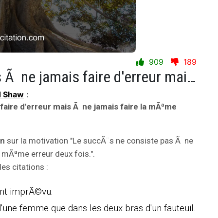
909
189
Le succÃ¨s ne consiste pas Ã ne jamais faire d'erreur mais Ã ne jamais faire la mÃªme erreur deux fois.
d Shaw
:
faire d'erreur mais Ã ne jamais faire la mÃªme
on
sur la motivation "Le succÃ¨s ne consiste pas Ã ne
a mÃªme erreur deux fois.".
s citations :
ent imprÃ©vu.
 d'une femme que dans les deux bras d'un fauteuil.