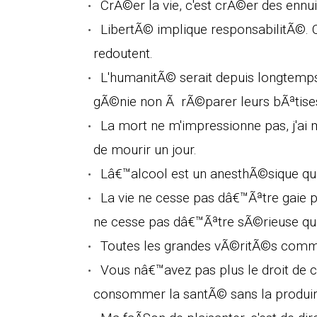
CrÃ©er la vie, c'est crÃ©er des ennui
LibertÃ© implique responsabilitÃ©. 
redoutent.
L'humanitÃ© serait depuis longtemps
gÃ©nie non Ã rÃ©parer leurs bÃªtise
La mort ne m'impressionne pas, j'ai 
de mourir un jour.
Lâ€™alcool est un anesthÃ©sique qui
La vie ne cesse pas dâ€™Ãªtre gaie
ne cesse pas dâ€™Ãªtre sÃ©rieuse qua
Toutes les grandes vÃ©ritÃ©s comm
Vous nâ€™avez pas plus le droit de 
consommer la santÃ© sans la produir