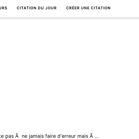
URS
CITATION DU JOUR
CRÉER UNE CITATION
Le succÃ¨s ne consiste pas Ã ne jamais faire d'erreur mais Ã ne jamais faire la mÃªme erreur deux fois.