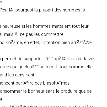
s.
C'est lÃ pourquoi la plupart des hommes la
 heureuse si les hommes mettaient tout leur
s, mais Ã ne pas les commettre.
moi-mÃªme, en effet, l'intention bien arrÃªtÃ©e
 permet de supporter lâ€™opÃ©ration de la vie.
 parce que quelquâ€™un meurt, tout comme elle
nd les gens rient.
encent par Ãªtre des blasphÃ¨mes.
consommer le bonheur sans le produire que de
e.