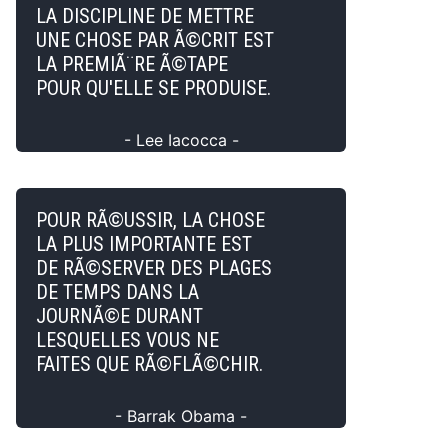
LA DISCIPLINE DE METTRE
UNE CHOSE PAR Ã©CRIT EST
LA PREMIÃ¨RE Ã©TAPE
POUR QU'ELLE SE PRODUISE.
- Lee Iacocca -
POUR RÃ©USSIR, LA CHOSE
LA PLUS IMPORTANTE EST
DE RÃ©SERVER DES PLAGES
DE TEMPS DANS LA
JOURNÃ©E DURANT
LESQUELLES VOUS NE
FAITES QUE RÃ©FLÃ©CHIR.
- Barrak Obama -