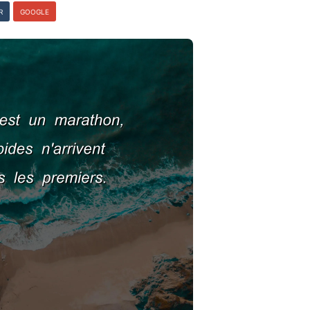
R
GOOGLE