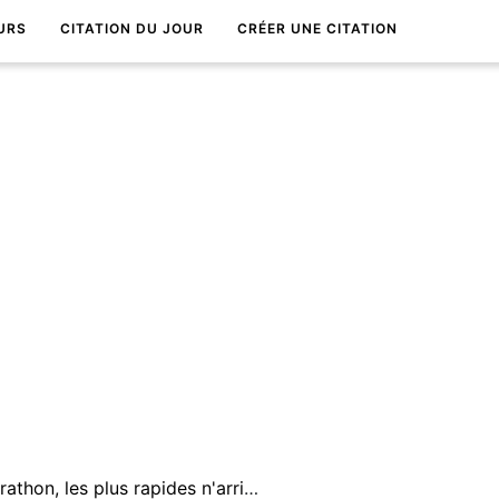
URS
CITATION DU JOUR
CRÉER UNE CITATION
Le succÃ¨s est un marathon, les plus rapides n'arrivent pas toujours les premiers.