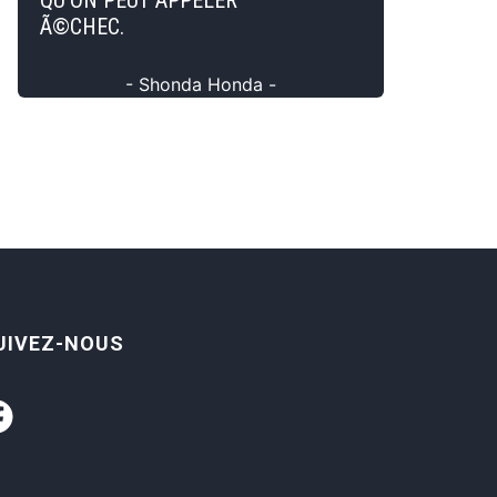
QU'ON PEUT APPELER
Ã©CHEC.
- Shonda Honda -
UIVEZ-NOUS