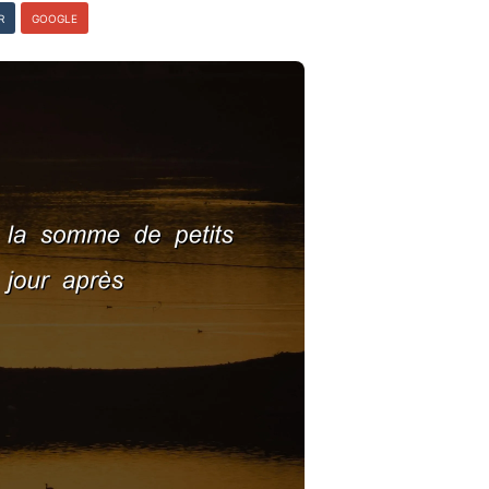
R
GOOGLE