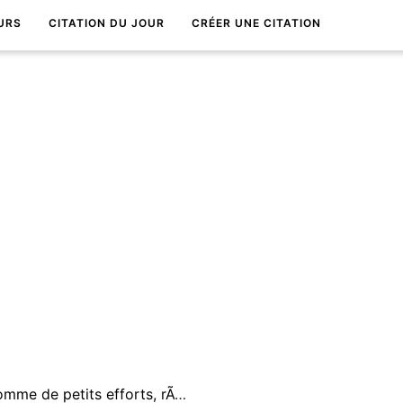
URS
CITATION DU JOUR
CRÉER UNE CITATION
Le succÃ¨s est une somme de petits efforts, rÃ©pÃ©tÃ©s jours aprÃ¨s jours.