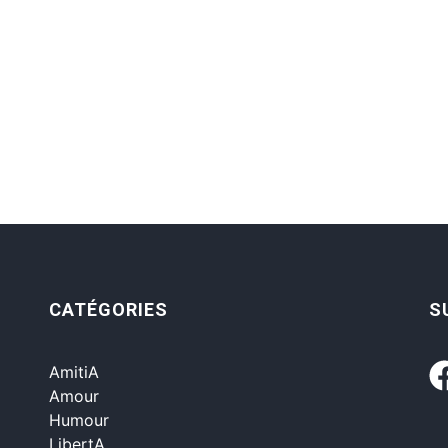
CATÉGORIES
S
AmitiA
Amour
Humour
LibertA