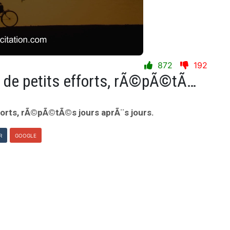
872
192
Le succÃ¨s est une somme de petits efforts, rÃ©pÃ©tÃ©s jours aprÃ¨s jours.
orts, rÃ©pÃ©tÃ©s jours aprÃ¨s jours.
R
GOOGLE