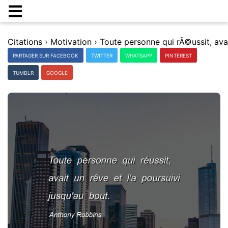
Citations
›
Motivation
›
PARTAGER SUR FACEBOOK
TWITTER
WHATSAPP
PINTEREST
TUMBLR
GOOGLE