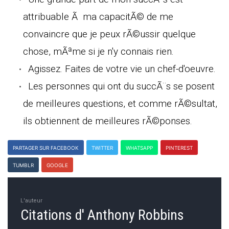
attribuable Ã ma capacitÃ© de me
convaincre que je peux rÃ©ussir quelque
chose, mÃªme si je n'y connais rien.
Agissez. Faites de votre vie un chef-d'oeuvre.
Les personnes qui ont du succÃ¨s se posent
de meilleures questions, et comme rÃ©sultat,
ils obtiennent de meilleures rÃ©ponses.
PARTAGER SUR FACEBOOK
TWITTER
WHATSAPP
PINTEREST
TUMBLR
GOOGLE
L'auteur
Citations d' Anthony Robbins