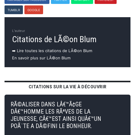
TUMBLR
GOOGLE
L'auteur
Citations de LÃ©on Blum
➡️ Lire toutes les citations de LÃ©on Blum
En savoir plus sur LÃ©on Blum
CITATIONS SUR LA VIE À DÉCOUVRIR
RÃ©ALISER DANS LÂ€™Ã¢GE
DÂ€™HOMME LES RÃªVES DE LA
JEUNESSE, CÂ€™EST AINSI QUÂ€™UN
POÃ¨TE A DÃ©FINI LE BONHEUR.