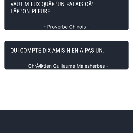
VAUT MIEUX QUÂ€™UN PALAIS OÃ¹
LÂ€™ON PLEURE.
- Proverbe Chinois -
QUI COMPTE DIX AMIS N'EN A PAS UN.
- ChrÃ©tien Guillaume Malesherbes -