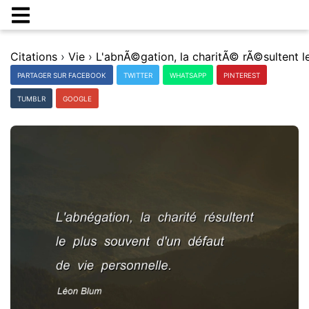
Citations
›
Vie
›
PARTAGER SUR FACEBOOK
TWITTER
WHATSAPP
PINTEREST
TUMBLR
GOOGLE