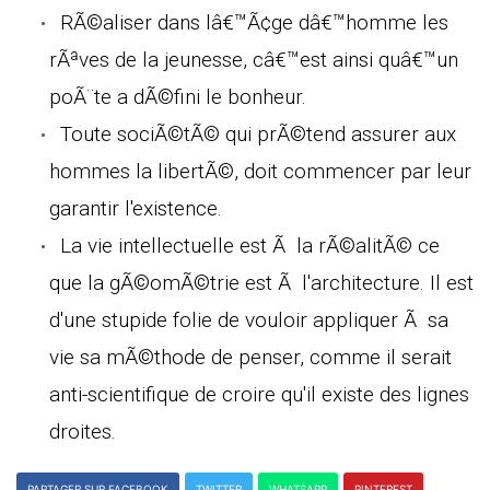
RÃ©aliser dans lâ€™Ã¢ge dâ€™homme les
rÃªves de la jeunesse, câ€™est ainsi quâ€™un
poÃ¨te a dÃ©fini le bonheur.
Toute sociÃ©tÃ© qui prÃ©tend assurer aux
hommes la libertÃ©, doit commencer par leur
garantir l'existence.
La vie intellectuelle est Ã la rÃ©alitÃ© ce
que la gÃ©omÃ©trie est Ã l'architecture. Il est
d'une stupide folie de vouloir appliquer Ã sa
vie sa mÃ©thode de penser, comme il serait
anti-scientifique de croire qu'il existe des lignes
droites.
PARTAGER SUR FACEBOOK
TWITTER
WHATSAPP
PINTEREST