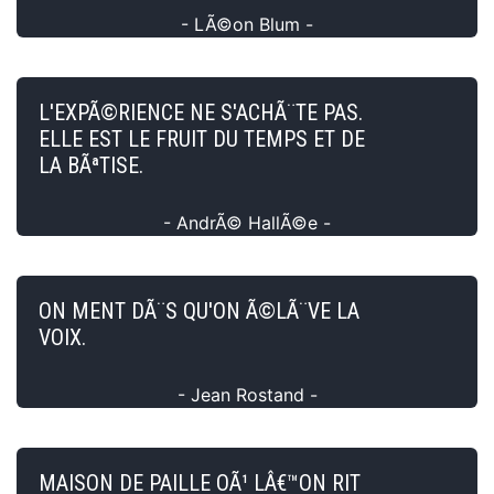
- LÃ©on Blum -
L'EXPÃ©RIENCE NE S'ACHÃ¨TE PAS.
ELLE EST LE FRUIT DU TEMPS ET DE
LA BÃªTISE.
- AndrÃ© HallÃ©e -
ON MENT DÃ¨S QU'ON Ã©LÃ¨VE LA
VOIX.
- Jean Rostand -
MAISON DE PAILLE OÃ¹ LÂ€™ON RIT