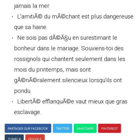
jamais la mer.
L'amitiÃ© du mÃ©chant est plus dangereuse
que sa haine.
Ne sois pas dÃ©Ã§u en surestimant le
bonheur dans le mariage. Souviens-toi des
rossignols qui chantent seulement dans les
mois du printemps, mais sont
gÃ©nÃ©ralement silencieux lorsqu'ils ont
pondu.
LibertÃ© efflanquÃ©e vaut mieux que gras
esclavage.
PARTAGER SUR FACEBOOK
TWITTER
WHATSAPP
PINTEREST
TUMBLR
GOOGLE