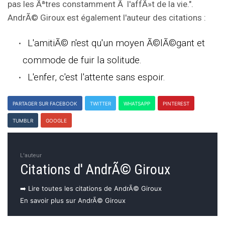
pas les Ãªtres constamment Ã l'affÃ»t de la vie.".
AndrÃ© Giroux est également l'auteur des citations :
L'amitiÃ© n'est qu'un moyen Ã©lÃ©gant et
commode de fuir la solitude.
L'enfer, c'est l'attente sans espoir.
PARTAGER SUR FACEBOOK
TWITTER
WHATSAPP
PINTEREST
TUMBLR
GOOGLE
L'auteur
Citations d' AndrÃ© Giroux
➡️ Lire toutes les citations de AndrÃ© Giroux
En savoir plus sur AndrÃ© Giroux