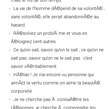
mais le fils de son temps.
La vie de l'homme dÃ©pend de sa volontÃ© ;
sans volontÃ©, elle serait abandonnÃ©e au
hasard.
RÃ©solvez un problÃ¨me et vous en
Ã©loignez cent autres.
Ce qu'on sait, savoir qu'on le sait ; ce qu'on ne
sait pas, savoir qu'on ne le sait pas : c'est
savoir vÃ©ritablement.
HÃ©las ! Je n'ai encore vu personne qui
aimÃ¢t la vertu comme on aime la beautÃ©
corporelle.
Je ne cherche pas Ã connaÃ®tre les
rÃ©ponses, je cherche Ã comprendre les