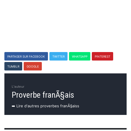
PARTAGER SUR FACEBOOK
TWITTER
WHATSAPP
PINTEREST
TUMBLR
GOOGLE
L'auteur
Proverbe franÃ§ais
➡️ Lire d'autres proverbes franÃ§aiss