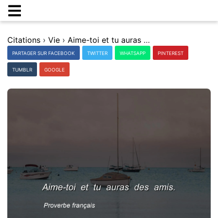
Citations
›
Vie
›
Aime-toi et tu auras des amis.
PARTAGER SUR FACEBOOK
TWITTER
WHATSAPP
PINTEREST
TUMBLR
GOOGLE