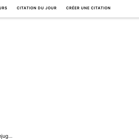
URS
CITATION DU JOUR
CRÉER UNE CITATION
Aimer est un verbe qui se conjugue par tous les temps.