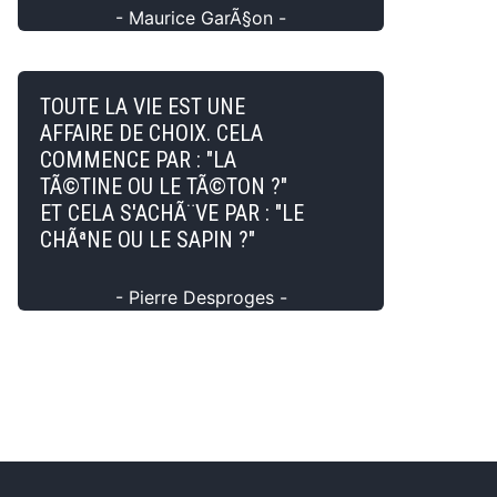
- Maurice GarÃ§on -
TOUTE LA VIE EST UNE
AFFAIRE DE CHOIX. CELA
COMMENCE PAR : "LA
TÃ©TINE OU LE TÃ©TON ?"
ET CELA S'ACHÃ¨VE PAR : "LE
CHÃªNE OU LE SAPIN ?"
- Pierre Desproges -