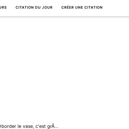
URS
CITATION DU JOUR
CRÉER UNE CITATION
Aimons la goutte qui fait dÃ©border le vase, c'est grÃ¢ce Ã elle que commence le changement.