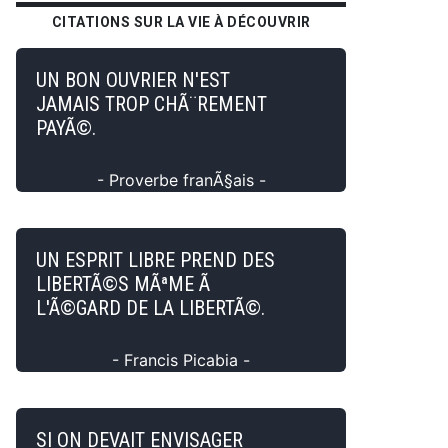
CITATIONS SUR LA VIE À DÉCOUVRIR
UN BON OUVRIER N'EST
JAMAIS TROP CHÃ¨REMENT
PAYÃ©.
- Proverbe franÃ§ais -
UN ESPRIT LIBRE PREND DES
LIBERTÃ©S MÃªME Ã
L'Ã©GARD DE LA LIBERTÃ©.
- Francis Picabia -
SI ON DEVAIT ENVISAGER