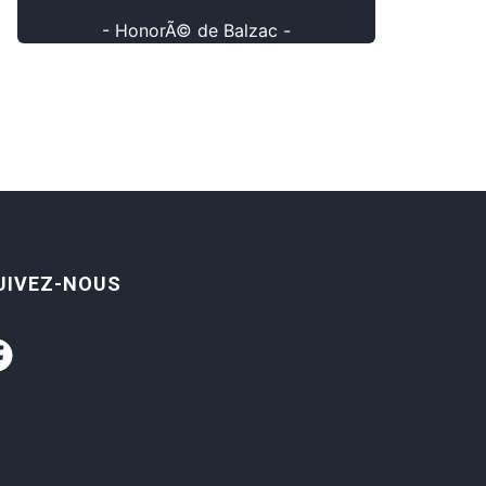
- HonorÃ© de Balzac -
UIVEZ-NOUS