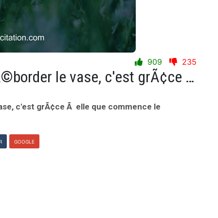
909
235
Aimons la goutte qui fait dÃ©border le vase, c'est grÃ¢ce Ã elle que commence le changement.
vase, c'est grÃ¢ce Ã elle que commence le
R
GOOGLE