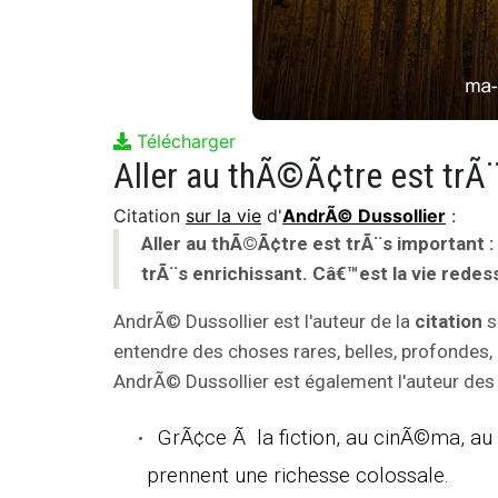
Télécharger
Citation
sur la vie
d'
AndrÃ© Dussollier
:
Aller au thÃ©Ã¢tre est trÃ¨s important :
trÃ¨s enrichissant. Câ€™est la vie rede
AndrÃ© Dussollier est l'auteur de la
citation
s
entendre des choses rares, belles, profondes, 
AndrÃ© Dussollier est également l'auteur des c
GrÃ¢ce Ã la fiction, au cinÃ©ma, au
prennent une richesse colossale.