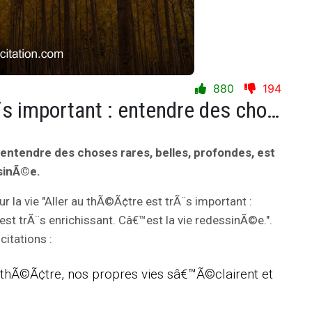
880
194
Aller au thÃ©Ã¢tre est trÃ¨s important : entendre des choses rares, belles, profondes, est trÃ¨s enrichissant. Câ€™est la vie redessinÃ©e.
 entendre des choses rares, belles, profondes, est
ssinÃ©e.
ur la vie "Aller au thÃ©Ã¢tre est trÃ¨s important :
est trÃ¨s enrichissant. Câ€™est la vie redessinÃ©e.".
itations :
 thÃ©Ã¢tre, nos propres vies sâ€™Ã©clairent et