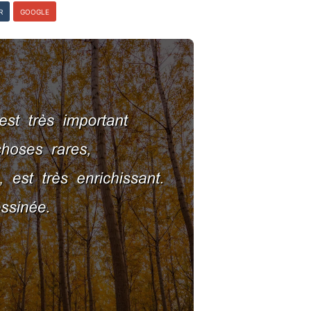
R
GOOGLE