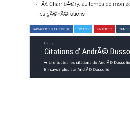
Ã€ ChambÃ©ry, au temps de mon ado
les gÃ©nÃ©rations.
PARTAGER SUR FACEBOOK
TWITTER
PINTEREST
TUMBL
L'auteur
Citations d' AndrÃ© Dussol
➡️ Lire toutes les citations de AndrÃ© Dussollie
En savoir plus sur AndrÃ© Dussollier