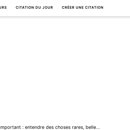
URS
CITATION DU JOUR
CRÉER UNE CITATION
Aller au thÃ©Ã¢tre est trÃ¨s important : entendre des choses rares, belles, profondes, est trÃ¨s enrichissant. Câ€™est la vie redessinÃ©e.