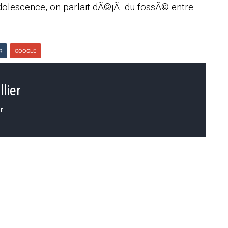
lescence, on parlait dÃ©jÃ du fossÃ© entre
R
GOOGLE
lier
r