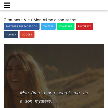
Citations
›
Vie
›
Mon Ã¢me a son secret, ma vie a son mystÃ¨re.
PARTAGER SUR FACEBOOK
TWITTER
WHATSAPP
PINTEREST
TUMBLR
GOOGLE