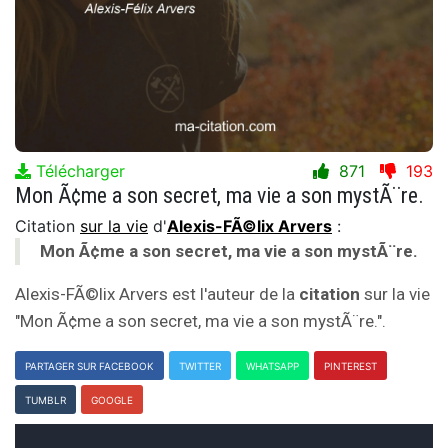
Télécharger
871
193
Mon Ã¢me a son secret, ma vie a son mystÃ¨re.
Citation
sur la vie
d'
Alexis-FÃ©lix Arvers
:
Mon Ã¢me a son secret, ma vie a son mystÃ¨re.
Alexis-FÃ©lix Arvers est l'auteur de la
citation
sur la vie
"Mon Ã¢me a son secret, ma vie a son mystÃ¨re.".
PARTAGER SUR FACEBOOK
TWITTER
WHATSAPP
PINTEREST
TUMBLR
GOOGLE