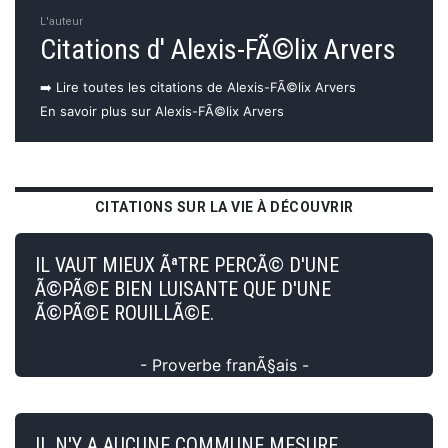
L'auteur
Citations d' Alexis-FÃ©lix Arvers
➡️ Lire toutes les citations de Alexis-FÃ©lix Arvers
En savoir plus sur Alexis-FÃ©lix Arvers
CITATIONS SUR LA VIE À DÉCOUVRIR
IL VAUT MIEUX ÃªTRE PERCÃ© D'UNE
Ã©PÃ©E BIEN LUISANTE QUE D'UNE
Ã©PÃ©E ROUILLÃ©E.
- Proverbe franÃ§ais -
IL N'Y A AUCUNE COMMUNE MESURE