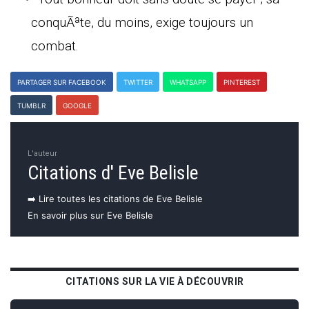
conquÃªte, du moins, exige toujours un
combat.
PARTAGER SUR FACEBOOK
TWITTER
WHATSAPP
PINTEREST
TUMBLR
GOOGLE
L'auteur
Citations d' Eve Belisle
➡️ Lire toutes les citations de Eve Belisle
En savoir plus sur Eve Belisle
CITATIONS SUR LA VIE À DÉCOUVRIR