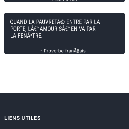
QUAND LA PAUVRETÃ© ENTRE PAR LA
PORTE, LÂ€™AMOUR SÂ€™EN VA PAR
LA FENÃªTRE.
- Proverbe franÃ§ais -
LIENS UTILES