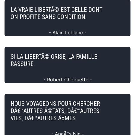
LA VRAIE LIBERTÃ© EST CELLE DONT
ON PROFITE SANS CONDITION.
- Alain Leblanc -
SI LA LIBERTÃ© GRISE, LA FAMILLE
RASSURE.
- Robert Choquette -
NOUS VOYAGEONS POUR CHERCHER
DÂ€™AUTRES Ã©TATS, DÂ€™AUTRES
VIES, DÂ€™AUTRES Ã¢MES.
- AnaÃ¯s Nin -