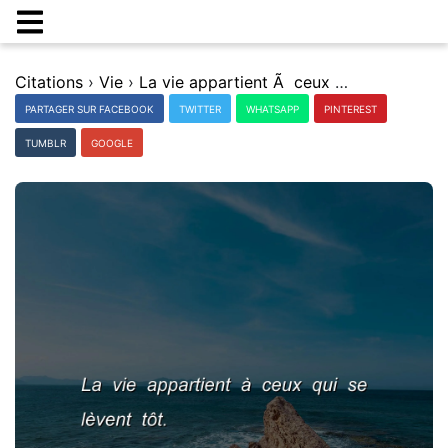
Citations
›
Vie
›
La vie appartient Ã ceux qui se lÃ¨vent tÃ´t.
PARTAGER SUR FACEBOOK
TWITTER
WHATSAPP
PINTEREST
TUMBLR
GOOGLE