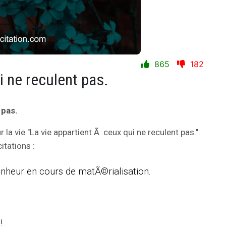
865
182
i ne reculent pas.
 pas.
r la vie "La vie appartient Ã ceux qui ne reculent pas.".
tations :
heur en cours de matÃ©rialisation.
!