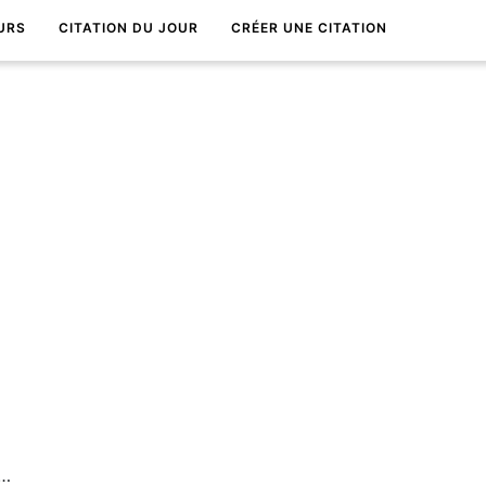
URS
CITATION DU JOUR
CRÉER UNE CITATION
artient Ã ceux qui ne reculent pas.