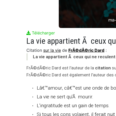
Télécharger
La vie appartient Ã ceux qu
Citation
sur la vie
de
FrÃ©dÃ©ric Dard
:
La vie appartient Ã ceux qui ne reculent
FrÃ©dÃ©ric Dard est l'auteur de la
citation
su
FrÃ©dÃ©ric Dard est également l'auteur des ci
Lâ€™amour, câ€™est une onde de bon
La vie ne sert qu'Ã mourir.
L'ingratitude est un gain de temps.
Si tous les cons volaient, il ferait nuit 