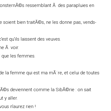
s consternÃ©s ressemblant Ã des parapluies en
ne soient bien traitÃ©s, ne les donne pas, vends-
est qu'ils laissent des veuves.
ne Ã voir.
r que les femmes.
de la femme qui est ma mÃ¨re, et celui de toutes
tÃ©s deviennent comme la SibÃ©rie : on sait
 y aller.
vous n'aurez rien !