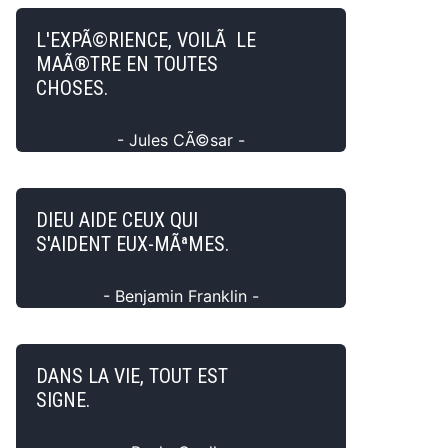
L'EXPÃ©RIENCE, VOILÃ LE
MAÃ®TRE EN TOUTES
CHOSES.
- Jules CÃ©sar -
DIEU AIDE CEUX QUI
S'AIDENT EUX-MÃªMES.
- Benjamin Franklin -
DANS LA VIE, TOUT EST
SIGNE.