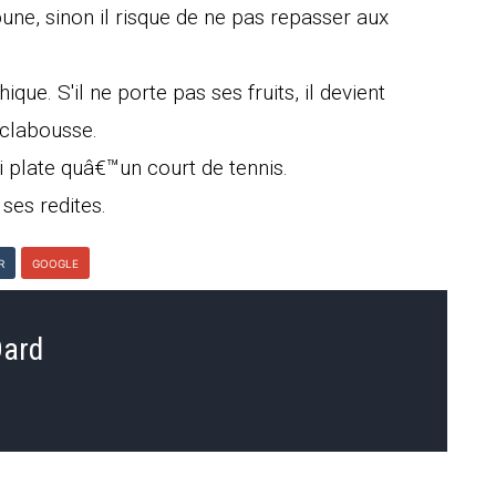
une, sinon il risque de ne pas repasser aux
ique. S'il ne porte pas ses fruits, il devient
©clabousse.
i plate quâ€™un court de tennis.
 ses redites.
R
GOOGLE
Dard
d