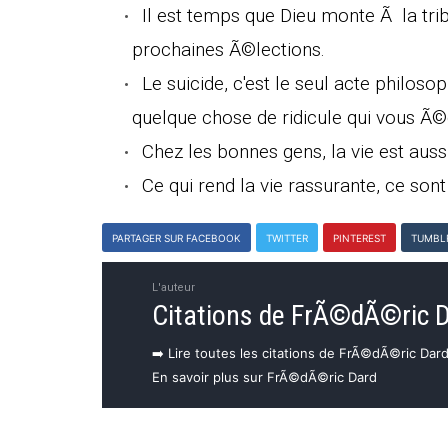
Il est temps que Dieu monte Ã la trib
prochaines Ã©lections.
Le suicide, c'est le seul acte philosoph
quelque chose de ridicule qui vous Ã
Chez les bonnes gens, la vie est auss
Ce qui rend la vie rassurante, ce sont
PARTAGER SUR FACEBOOK
TWITTER
PINTEREST
TUMBL
L'auteur
Citations de FrÃ©dÃ©ric 
➡️ Lire toutes les citations de FrÃ©dÃ©ric Dar
En savoir plus sur FrÃ©dÃ©ric Dard