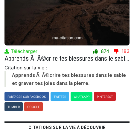
Télécharger
874
183
Apprends Ã Ã©crire tes blessures dans le sable et graver tes joies dans la pierre.
Citation
sur la vie
:
Apprends Ã Ã©crire tes blessures dans le sable
et graver tes joies dans la pierre.
PARTAGER SUR FACEBOOK
TWITTER
WHATSAPP
PINTEREST
TUMBLR
GOOGLE
CITATIONS SUR LA VIE À DÉCOUVRIR