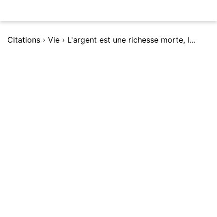
Citations
›
Vie
›
L'argent est une richesse morte, les enfants sont une richesse vivante.