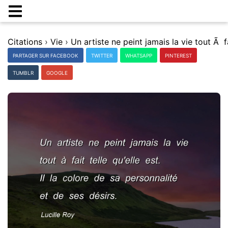
Citations
›
Vie
›
PARTAGER SUR FACEBOOK
TWITTER
WHATSAPP
PINTEREST
TUMBLR
GOOGLE