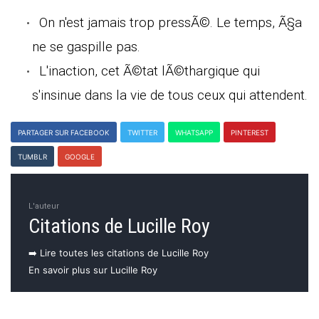
On n'est jamais trop pressÃ©. Le temps, Ã§a
ne se gaspille pas.
L'inaction, cet Ã©tat lÃ©thargique qui
s'insinue dans la vie de tous ceux qui attendent.
PARTAGER SUR FACEBOOK
TWITTER
WHATSAPP
PINTEREST
TUMBLR
GOOGLE
L'auteur
Citations de Lucille Roy
➡️ Lire toutes les citations de Lucille Roy
En savoir plus sur Lucille Roy