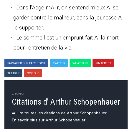
Dans l'Ã¢ge mÃ»r, on s'entend mieux Ã se
garder contre le malheur, dans la jeunesse Ã
le supporter.
Le sommeil est un emprunt fait Ã la mort
pour l'entretien de la vie.
PARTAGER SUR FACEBOOK
TWITTER
WHATSAPP
PINTEREST
TUMBLR
GOOGLE
L'auteur
Citations d' Arthur Schopenhauer
➡️ Lire toutes les citations de Arthur Schopenhauer
En savoir plus sur Arthur Schopenhauer