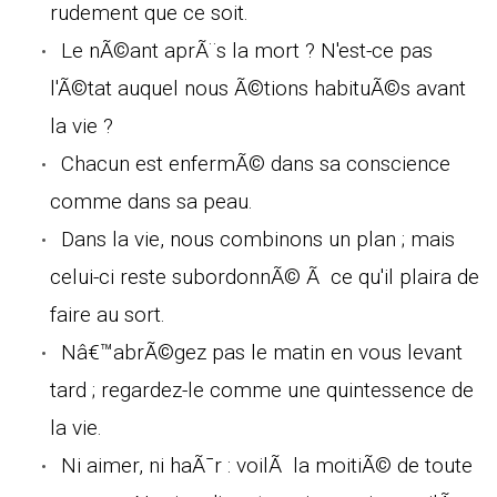
rudement que ce soit.
Le nÃ©ant aprÃ¨s la mort ? N'est-ce pas
l'Ã©tat auquel nous Ã©tions habituÃ©s avant
la vie ?
Chacun est enfermÃ© dans sa conscience
comme dans sa peau.
Dans la vie, nous combinons un plan ; mais
celui-ci reste subordonnÃ© Ã ce qu'il plaira de
faire au sort.
Nâ€™abrÃ©gez pas le matin en vous levant
tard ; regardez-le comme une quintessence de
la vie.
Ni aimer, ni haÃ¯r : voilÃ la moitiÃ© de toute