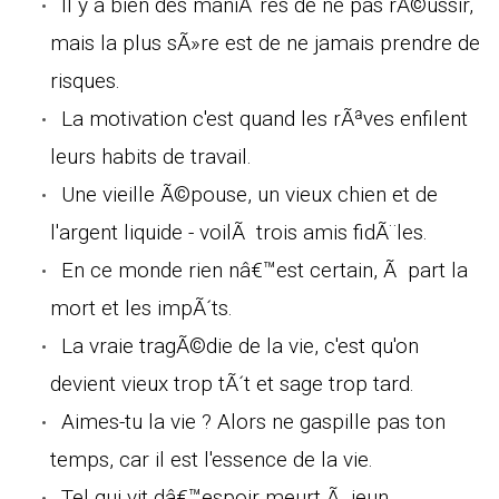
Il y a bien des maniÃ¨res de ne pas rÃ©ussir,
mais la plus sÃ»re est de ne jamais prendre de
risques.
La motivation c'est quand les rÃªves enfilent
leurs habits de travail.
Une vieille Ã©pouse, un vieux chien et de
l'argent liquide - voilÃ trois amis fidÃ¨les.
En ce monde rien nâ€™est certain, Ã part la
mort et les impÃ´ts.
La vraie tragÃ©die de la vie, c'est qu'on
devient vieux trop tÃ´t et sage trop tard.
Aimes-tu la vie ? Alors ne gaspille pas ton
temps, car il est l'essence de la vie.
Tel qui vit dâ€™espoir meurt Ã jeun.