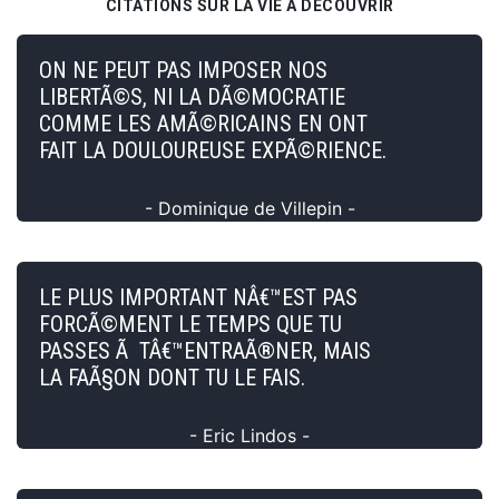
CITATIONS SUR LA VIE À DÉCOUVRIR
ON NE PEUT PAS IMPOSER NOS
LIBERTÃ©S, NI LA DÃ©MOCRATIE
COMME LES AMÃ©RICAINS EN ONT
FAIT LA DOULOUREUSE EXPÃ©RIENCE.
- Dominique de Villepin -
LE PLUS IMPORTANT NÂ€™EST PAS
FORCÃ©MENT LE TEMPS QUE TU
PASSES Ã TÂ€™ENTRAÃ®NER, MAIS
LA FAÃ§ON DONT TU LE FAIS.
- Eric Lindos -