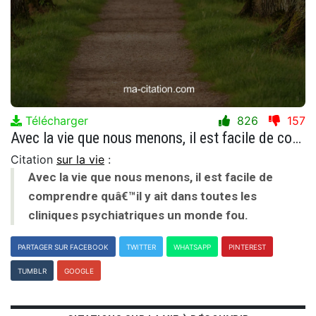
Télécharger
826
157
Avec la vie que nous menons, il est facile de comprendre quâ€™il y ait dans toutes les cliniques psychiatriques un monde fou.
Citation
sur la vie
:
Avec la vie que nous menons, il est facile de
comprendre quâ€™il y ait dans toutes les
cliniques psychiatriques un monde fou.
PARTAGER SUR FACEBOOK
TWITTER
WHATSAPP
PINTEREST
TUMBLR
GOOGLE