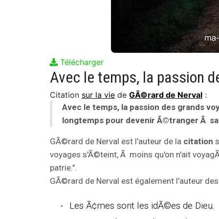
Télécharger
Citation
sur la vie
de
GÃ©rard de Nerval
:
Avec le temps, la passion des grands vo
longtemps pour devenir Ã©tranger Ã sa 
GÃ©rard de Nerval est l'auteur de la
citation
s
voyages s'Ã©teint, Ã moins qu'on n'ait voya
patrie.".
GÃ©rard de Nerval est également l'auteur des 
Les Ã¢mes sont les idÃ©es de Dieu.