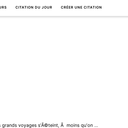
URS
CITATION DU JOUR
CRÉER UNE CITATION
Avec le temps, la passion des grands voyages s'Ã©teint, Ã moins qu'on n'ait voyagÃ© assez longtemps pour devenir Ã©tranger Ã sa patrie.