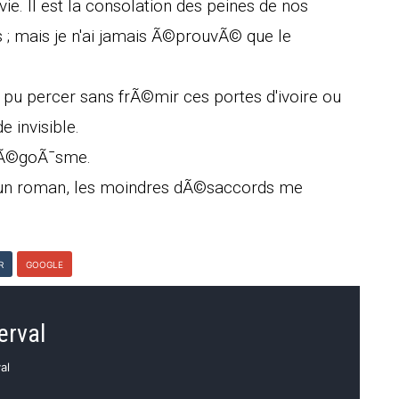
ie. Il est la consolation des peines de nos
s ; mais je n'ai jamais Ã©prouvÃ© que le
i pu percer sans frÃ©mir ces portes d'ivoire ou
 invisible.
 l'Ã©goÃ¯sme.
 un roman, les moindres dÃ©saccords me
R
GOOGLE
erval
al