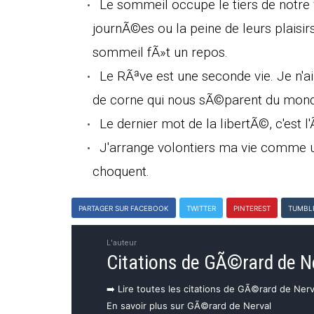
Le sommeil occupe le tiers de notre v
journÃ©es ou la peine de leurs plaisir
sommeil fÃ»t un repos.
Le RÃªve est une seconde vie. Je n'a
de corne qui nous sÃ©parent du monde
Le dernier mot de la libertÃ©, c'est
J'arrange volontiers ma vie comme
choquent.
PARTAGER SUR FACEBOOK
TWITTER
PINTEREST
TUMBL
L'auteur
Citations de GÃ©rard de N
➡️ Lire toutes les citations de GÃ©rard de Nerv
En savoir plus sur GÃ©rard de Nerval