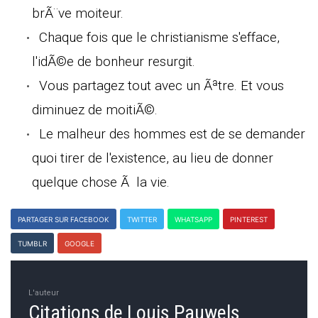
brÃ¨ve moiteur.
Chaque fois que le christianisme s'efface,
l'idÃ©e de bonheur resurgit.
Vous partagez tout avec un Ãªtre. Et vous
diminuez de moitiÃ©.
Le malheur des hommes est de se demander
quoi tirer de l'existence, au lieu de donner
quelque chose Ã la vie.
PARTAGER SUR FACEBOOK
TWITTER
WHATSAPP
PINTEREST
TUMBLR
GOOGLE
L'auteur
Citations de Louis Pauwels