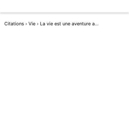
Citations
›
Vie
›
La vie est une aventure audacieuse ou elle n'est rien.