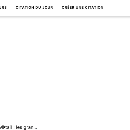
URS
CITATION DU JOUR
CRÉER UNE CITATION
Il y a peu de belles vies en dÃ©tail : les grands hommes ne le sont qu'en gros.