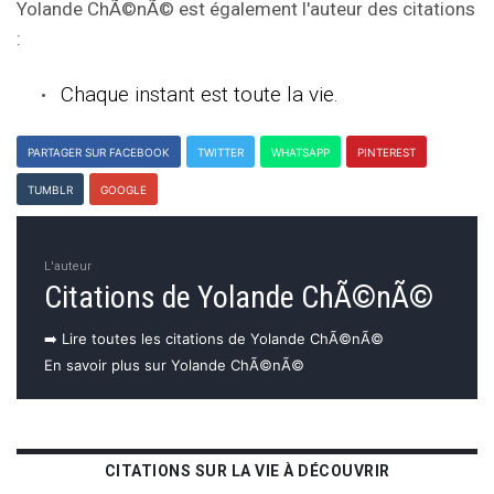
Yolande ChÃ©nÃ© est également l'auteur des citations
:
Chaque instant est toute la vie.
PARTAGER SUR FACEBOOK
TWITTER
WHATSAPP
PINTEREST
TUMBLR
GOOGLE
L'auteur
Citations de Yolande ChÃ©nÃ©
➡️ Lire toutes les citations de Yolande ChÃ©nÃ©
En savoir plus sur Yolande ChÃ©nÃ©
CITATIONS SUR LA VIE À DÉCOUVRIR