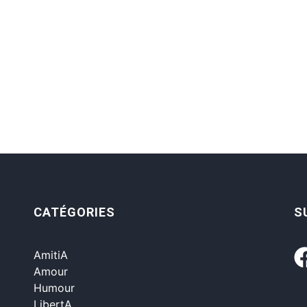
CATÉGORIES
S
AmitiA
Amour
Humour
LibertA