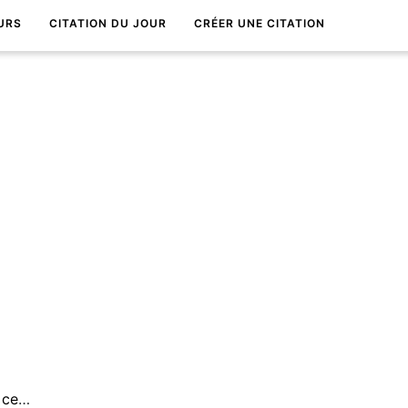
URS
CITATION DU JOUR
CRÉER UNE CITATION
Qui vit bien peu se soucie de ce qu'on dit de sa vie.