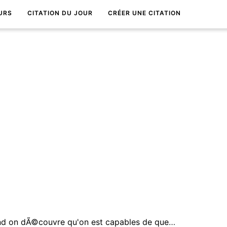
URS
CITATION DU JOUR
CRÉER UNE CITATION
Le bonheur nous inonde quand on dÃ©couvre qu'on est capables de quelque chose dont on ne savait pas que nous Ã©tions capables.