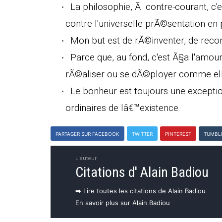
La philosophie, Ã contre-courant, c'es
contre l'universelle prÃ©sentation en p
Mon but est de rÃ©inventer, de reco
Parce que, au fond, c'est Ã§a l'amour
rÃ©aliser ou se dÃ©ployer comme ell
Le bonheur est toujours une excepti
ordinaires de lâ€™existence.
PARTAGER SUR FACEBOOK
TWITTER
PINTEREST
TUMBL
L'auteur
Citations d' Alain Badiou
➡️ Lire toutes les citations de Alain Badiou
En savoir plus sur Alain Badiou