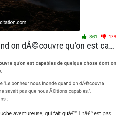
861
176
Le bonheur nous inonde quand on dÃ©couvre qu'on est capables de quelque chose dont on ne savait pas que nous Ã©tions capables.
uvre qu'on est capables de quelque chose dont on
.
vie "Le bonheur nous inonde quand on dÃ©couvre
ne savait pas que nous Ã©tions capables.".
ns :
ouche aventureuse, qui fait quâ€™il nâ€™est pas