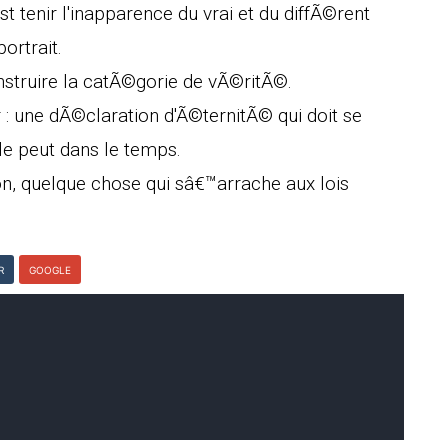
t tenir l'inapparence du vrai et du diffÃ©rent
ortrait.
nstruire la catÃ©gorie de vÃ©ritÃ©.
 : une dÃ©claration d'Ã©ternitÃ© qui doit se
e peut dans le temps.
on, quelque chose qui sâ€™arrache aux lois
R
GOOGLE