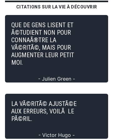
CITATIONS SUR LA VIE À DÉCOUVRIR
QUE DE GENS LISENT ET
Ã©TUDIENT NON POUR
CONNAÃ®TRE LA
VÃ©RITÃ©, MAIS POUR
AUGMENTER LEUR PETIT
MOI.
- Julien Green -
LA VÃ©RITÃ© AJUSTÃ©E
AUX ERREURS, VOILÃ LE
PÃ©RIL.
- Victor Hugo -