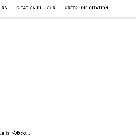
URS
CITATION DU JOUR
CRÉER UNE CITATION
Le bonheur prÃ©sent n'est que la rÃ©compense des travaux passÃ©s.