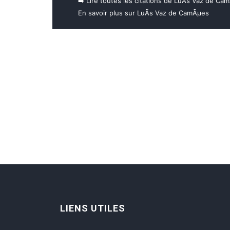
➡️ Lire toutes les citations de LuÃ­s Vaz de Ca
En savoir plus sur LuÃ­s Vaz de CamÃµes
LIENS UTILES