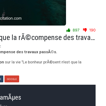
897
190
Le bonheur prÃ©sent n'est que la rÃ©compense des travaux passÃ©s.
:
ompense des travaux passÃ©s.
ion
sur la vie "Le bonheur prÃ©sent n'est que la
R
GOOGLE
 CamÃµes