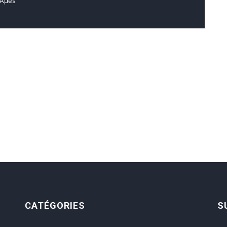
mÃµes
CATÉGORIES
S