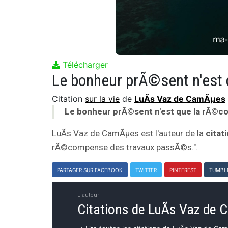
Télécharger
Citation
sur la vie
de
LuÃ­s Vaz de CamÃµes
Le bonheur prÃ©sent n'est que la rÃ©c
LuÃ­s Vaz de CamÃµes est l'auteur de la
citat
rÃ©compense des travaux passÃ©s.".
PARTAGER SUR FACEBOOK
TWITTER
PINTEREST
TUMBL
L'auteur
Citations de LuÃ­s Vaz de