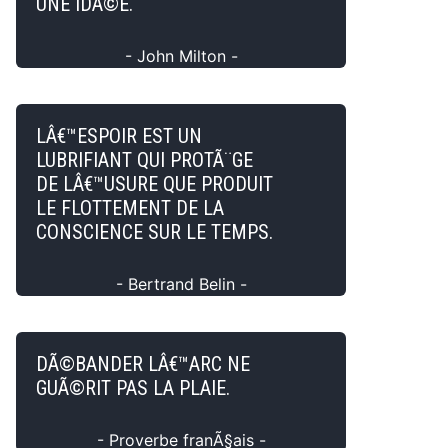
UNE IDÃ©E.
- John Milton -
LÂ€™ESPOIR EST UN
LUBRIFIANT QUI PROTÃ¨GE
DE LÂ€™USURE QUE PRODUIT
LE FLOTTEMENT DE LA
CONSCIENCE SUR LE TEMPS.
- Bertrand Belin -
DÃ©BANDER LÂ€™ARC NE
GUÃ©RIT PAS LA PLAIE.
- Proverbe franÃ§ais -