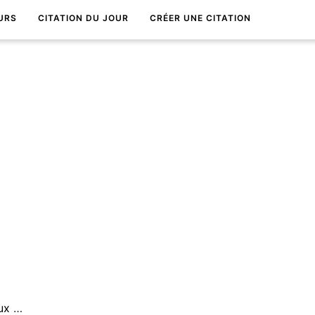
URS
CITATION DU JOUR
CRÉER UNE CITATION
Bonne renommÃ©e vaut mieux que ceinture dorÃ©e.