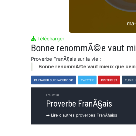
Télécharger
Bonne renommÃ©e vaut mie
Proverbe FranÃ§ais sur la vie :
Bonne renommÃ©e vaut mieux que cein
PARTAGER SUR FACEBOOK
TWITTER
PINTEREST
TUMBL
L'auteur
Proverbe FranÃ§ais
➡️ Lire d'autres proverbes FranÃ§aiss