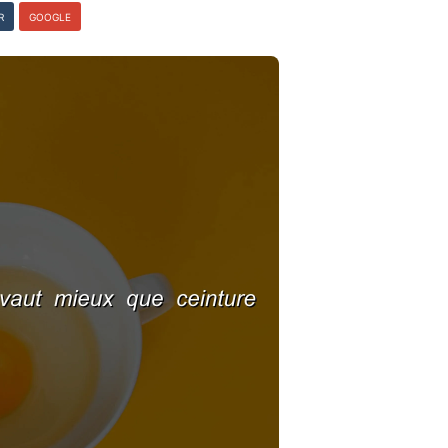
R
GOOGLE