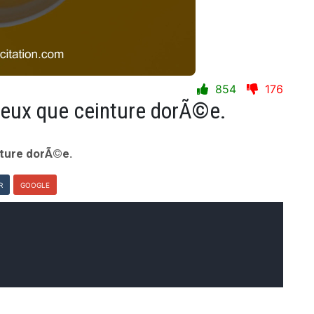
854
176
ux que ceinture dorÃ©e.
ture dorÃ©e.
R
GOOGLE